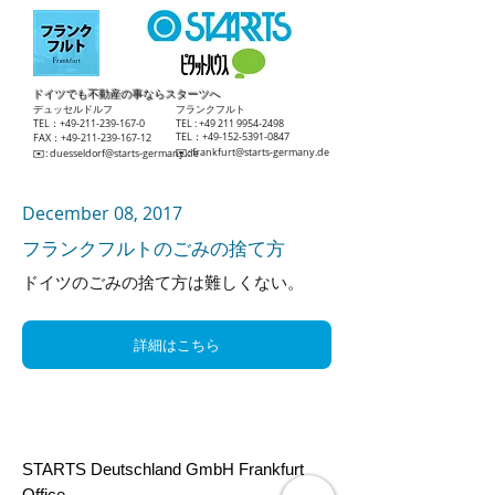
ドイツでも不動産の事ならスターツへ
​デュッセルドルフ
​フランクフルト
TEL：+49-211-239-167-0
TEL :
+49 211 9954-2498
TEL：+49-152-5391-0847
FAX：+49-211-239-167-12
​✉️:
frankfurt@starts-germany.de
​✉️:
duesseldorf@starts-germany.de
December 08, 2017
フランクフルトのごみの捨て方
ドイツのごみの捨て方は難しくない。
詳細はこちら
戻る
STARTS Deutschland GmbH Frankfurt
Office