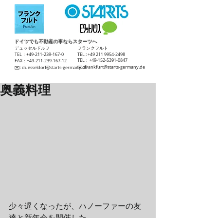
ドイツでも不動産の事ならスターツへ
​デュッセルドルフ
​フランクフルト
TEL：+49-211-239-167-0
TEL :
+49 211 9954-2498
TEL：+49-152-5391-0847
FAX：+49-211-239-167-12
​✉️:
frankfurt@starts-germany.de
​✉️:
duesseldorf@starts-germany.de
奥義料理
少々遅くなったが、ハノーファーの友
達と新年会を開催した。