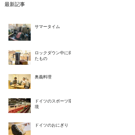
最新記事
サマータイム
ロックダウン中に得
たもの
奥義料理
ドイツのスポーツ環
境
ドイツのおにぎり