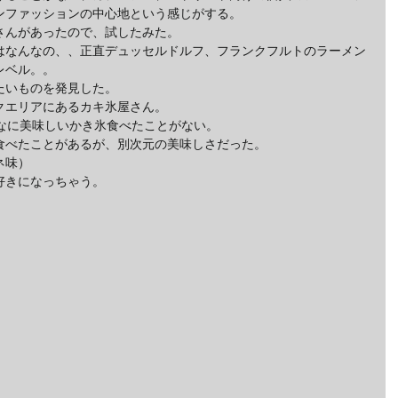
ンファッションの中心地という感じがする。
さんがあったので、試したみた。
はなんなの、、正直デュッセルドルフ、フランクフルトのラーメン
レベル。。
たいものを発見した。
クエリアにあるカキ氷屋さん。
んなに美味しいかき氷食べたことがない。
食べたことがあるが、別次元の美味しさだった。
ネ味）
好きになっちゃう。