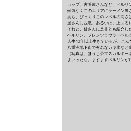
ョップ、古着屋さんなど、ベルリ
何気なくこのエリアにラーメン屋
あら、びっくりこのレベルの高さ
屋さんに匹敵、あるいは、上回る
それと、皆さんに是非とも紹介し
ベルリン、プレンツラウラーベル
人生40年以上生きているが、こ
八重洲地下街で有名なカキ氷など
（写真は、ほうじ茶マスカルポー
まいったな。ますますベルリンが