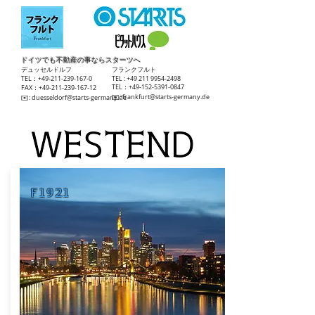
ドイツでも不動産の事ならスターツへ
​デュッセルドルフ
​フランクフルト
TEL：+49-211-239-167-0
TEL :
+49 211 9954-2498
TEL：+49-152-5391-0847
FAX：+49-211-239-167-12
​✉️:
frankfurt@starts-germany.de
​✉️:
duesseldorf@starts-germany.de
F1921