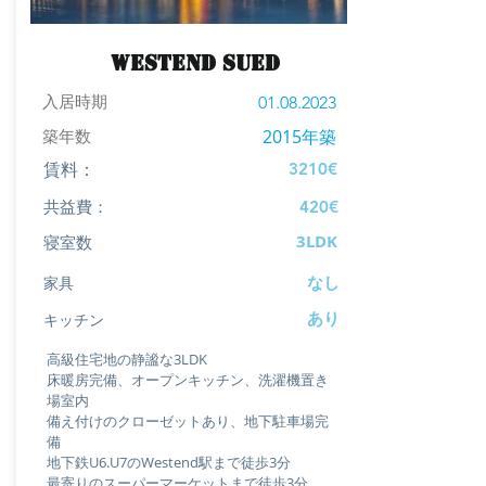
Westend Sued
入居時期
01.08.2023
築年数
2015年築
3210€
賃料：
共益費：
420€
3LDK
寝室数
なし
家具
あり
キッチン
高級住宅地の静謐な3LDK
床暖房完備、オープンキッチン、洗濯機置き
場室内
備え付けのクローゼットあり、地下駐車場完
備
地下鉄U6.U7のWestend駅まで徒歩3分
最寄りのスーパーマーケットまで徒歩3分