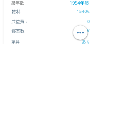
築年数
1954年築
1540€
賃料：
共益費：
0
１LDK
寝室数
あり
家具
あり
キッチン
ゆとりあるシャワーブースあり
駐車場完備
室内に洗濯機、乾燥機あり
Ubahn駅Grueneburgwegまで徒歩4分
最寄りのスーパーマーケットまで徒歩1分
物件詳細