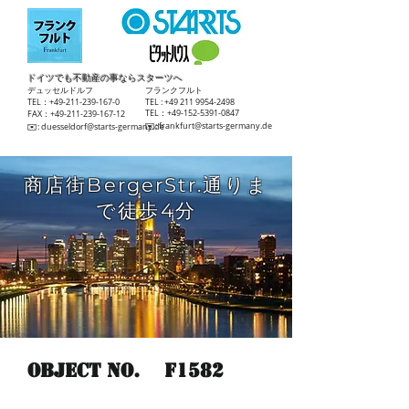
ドイツでも不動産の事ならスターツへ
​デュッセルドルフ
​フランクフルト
TEL：+49-211-239-167-0
TEL :
+49 211 9954-2498
TEL：+49-152-5391-0847
FAX：+49-211-239-167-12
​✉️:
frankfurt@starts-germany.de
​✉️:
duesseldorf@starts-germany.de
商店街BergerStr.通りま
で徒歩4分
Object No.
F1582