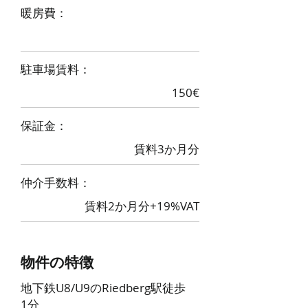
​暖房費：
​駐車場賃料：
150€
​保証金：
賃料3か月分
​仲介手数料：
賃料2か月分+19%VAT
物件の特徴
地下鉄U8/U9のRiedberg駅徒歩
1分