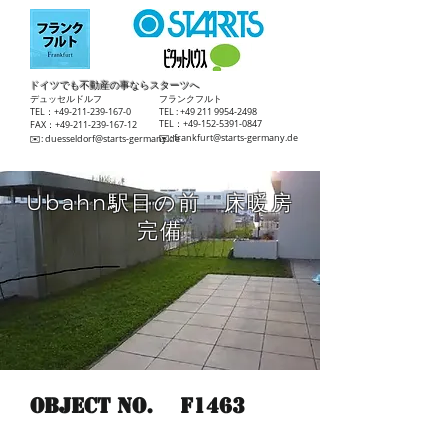
ドイツでも不動産の事ならスターツへ
​デュッセルドルフ
​フランクフルト
TEL：+49-211-239-167-0
TEL :
+49 211 9954-2498
TEL：+49-152-5391-0847
FAX：+49-211-239-167-12
​✉️:
frankfurt@starts-germany.de
​✉️:
duesseldorf@starts-germany.de
Ubahn駅目の前 床暖房
完備
Object No.
F1463