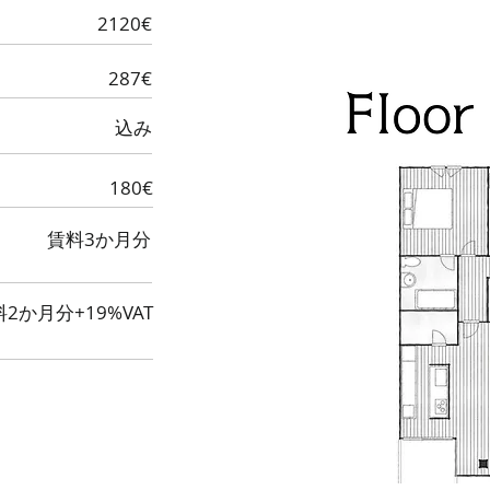
2120€
287€
込み
180€
賃料3か月分
2か月分+19%VAT