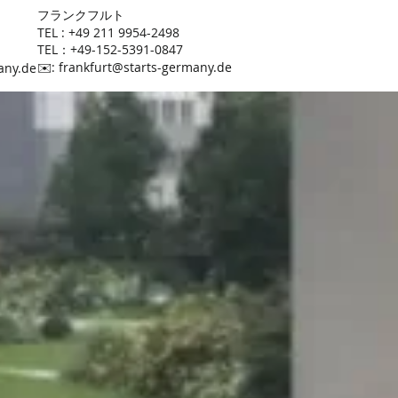
​フランクフルト
TEL : +49 211 9954-2498
TEL：+49-152-5391-0847
​✉️:
frankfurt@starts-germany.de
any.de