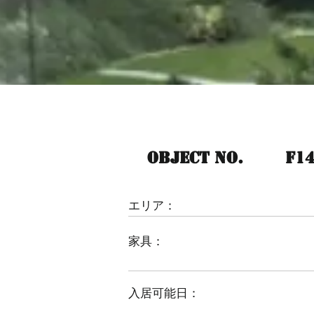
Object No.
F1
​エリア：
家具：
入居可能日：