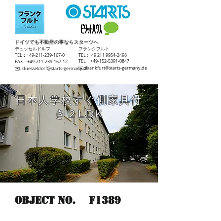
ドイツでも不動産の事ならスターツへ
​デュッセルドルフ
​フランクフルト
TEL：+49-211-239-167-0
TEL :
+49 211 9954-2498
TEL：+49-152-5391-0847
FAX：+49-211-239-167-12
​✉️:
frankfurt@starts-germany.de
​✉️:
duesseldorf@starts-germany.de
日本人学校すぐ側家具付
き２LDK
Object No.
F1389