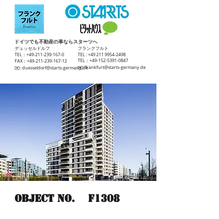
ドイツでも不動産の事ならスターツへ
​デュッセルドルフ
​フランクフルト
TEL：+49-211-239-167-0
TEL :
+49 211 9954-2498
TEL：+49-152-5391-0847
FAX：+49-211-239-167-12
​✉️:
frankfurt@starts-germany.de
​✉️:
duesseldorf@starts-germany.de
Object No.
F1308