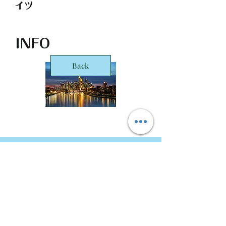
イツ
INFO
Back
STARTS Deutschland GmbH Frankfurt
Office
Taunusanlage 8
60329 Frankfurt
Copyright © 2016 STARTS Corporation. ALL Rights
Reserved