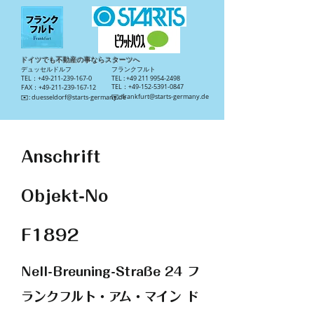
ドイツでも不動産の事ならスターツへ
​デュッセルドルフ
​フランクフルト
TEL：+49-211-239-167-0
TEL :
+49 211 9954-2498
TEL：+49-152-5391-0847
FAX：+49-211-239-167-12
​✉️:
frankfurt@starts-germany.de
​✉️:
duesseldorf@starts-germany.de
Anschrift
Objekt-No
F1892
Nell-Breuning-Straße 24 フ
ランクフルト・アム・マイン ド