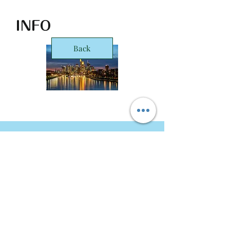
INFO
Back
STARTS Deutschland GmbH Frankfurt
Office
Taunusanlage 8
60329 Frankfurt
Copyright © 2016 STARTS Corporation. ALL Rights
Reserved
デュッセルドルフのサイトはこちらから
➡