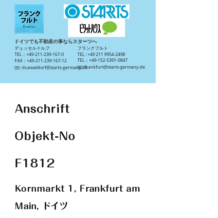
ドイツでも不動産の事ならスターツへ
​デュッセルドルフ
​フランクフルト
TEL：+49-211-239-167-0
TEL :
+49 211 9954-2498
TEL：+49-152-5391-0847
FAX：+49-211-239-167-12
​✉️:
frankfurt@starts-germany.de
​✉️:
duesseldorf@starts-germany.de
Anschrift
Objekt-No
F1812
Kornmarkt 1, Frankfurt am
Main, ドイツ