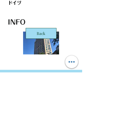
ドイツ
INFO
Back
STARTS Deutschland GmbH Frankfurt
Office
Taunusanlage 8
60329 Frankfurt
Copyright © 2016 STARTS Corporation. ALL Rights
Reserved