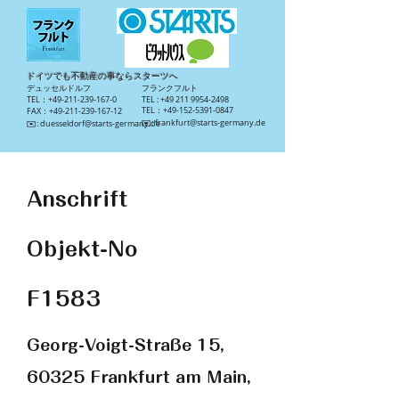
ドイツでも不動産の事ならスターツへ
​デュッセルドルフ
​フランクフルト
TEL：+49-211-239-167-0
TEL :
+49 211 9954-2498
TEL：+49-152-5391-0847
FAX：+49-211-239-167-12
​✉️:
frankfurt@starts-germany.de
​✉️:
duesseldorf@starts-germany.de
Anschrift
Objekt-No
F1583
Georg-Voigt-Straße 15,
60325 Frankfurt am Main,