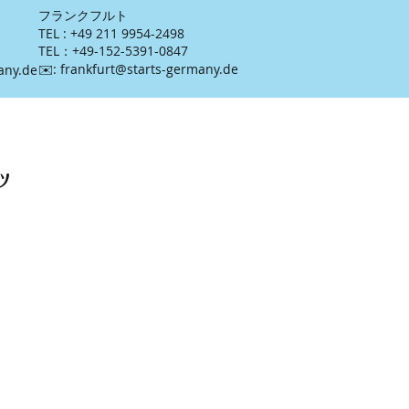
​フランクフルト
TEL : +49 211 9954-2498
TEL：+49-152-5391-0847
​✉️:
frankfurt@starts-germany.de
any.de
イツ