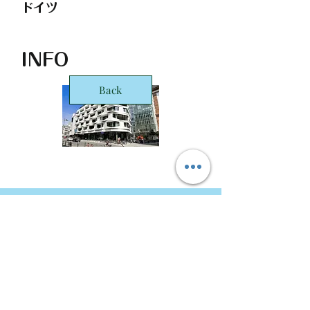
ドイツ
INFO
Back
STARTS Deutschland GmbH Frankfurt
Office
Taunusanlage 8
60329 Frankfurt
Copyright © 2016 STARTS Corporation. ALL Rights
Reserved