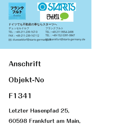
ドイツでも不動産の事ならスターツへ
​デュッセルドルフ
​フランクフルト
TEL：+49-211-239-167-0
TEL :
+49 211 9954-2498
TEL：+49-152-5391-0847
FAX：+49-211-239-167-12
​✉️:
frankfurt@starts-germany.de
​✉️:
duesseldorf@starts-germany.de
Anschrift
Objekt-No
F1341
Letzter Hasenpfad 25,
60598 Frankfurt am Main,