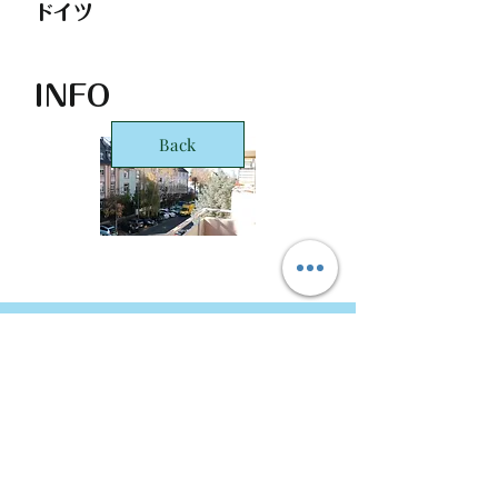
ドイツ
INFO
Back
STARTS Deutschland GmbH Frankfurt
Office
Taunusanlage 8
60329 Frankfurt
Copyright © 2016 STARTS Corporation. ALL Rights
Reserved