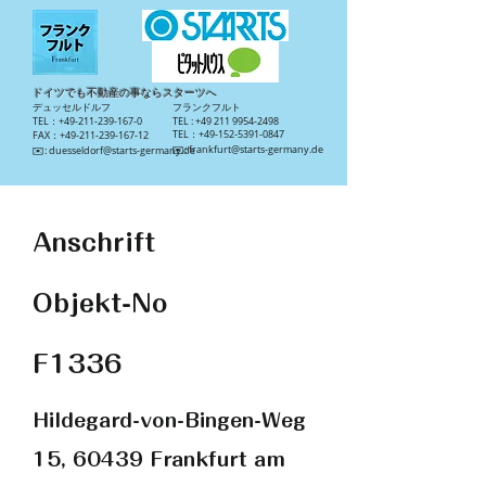
ドイツでも不動産の事ならスターツへ
​デュッセルドルフ
​フランクフルト
TEL：+49-211-239-167-0
TEL :
+49 211 9954-2498
TEL：+49-152-5391-0847
FAX：+49-211-239-167-12
​✉️:
frankfurt@starts-germany.de
​✉️:
duesseldorf@starts-germany.de
Anschrift
Objekt-No
F1336
Hildegard-von-Bingen-Weg
15, 60439 Frankfurt am