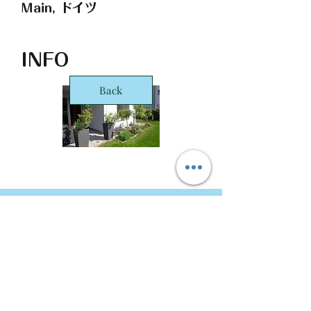
Main, ドイツ
INFO
Back
STARTS Deutschland GmbH Frankfurt
Office
Taunusanlage 8
60329 Frankfurt
Copyright © 2016 STARTS Corporation. ALL Rights
Reserved