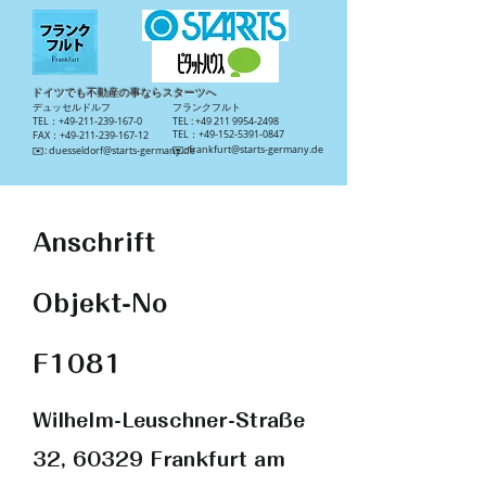
ドイツでも不動産の事ならスターツへ
​デュッセルドルフ
​フランクフルト
TEL：+49-211-239-167-0
TEL :
+49 211 9954-2498
TEL：+49-152-5391-0847
FAX：+49-211-239-167-12
​✉️:
frankfurt@starts-germany.de
​✉️:
duesseldorf@starts-germany.de
Anschrift
Objekt-No
F1081
Wilhelm-Leuschner-Straße
32, 60329 Frankfurt am