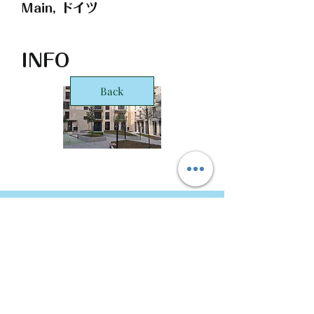
Main, ドイツ
INFO
Back
STARTS Deutschland GmbH Frankfurt
Office
Taunusanlage 8
60329 Frankfurt
Copyright © 2016 STARTS Corporation. ALL Rights
Reserved