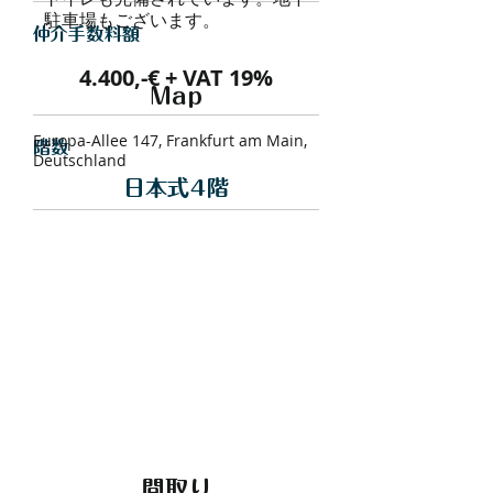
駐車場もございます。
仲介手数料額
4.400,-€ + VAT 19%
Map
Europa-Allee 147, Frankfurt am Main,
​階数
Deutschland
日本式4階
間取り