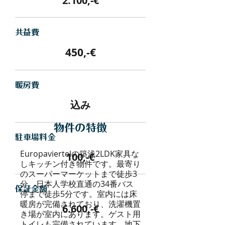
2.100,-€
​共益費
450,-€
暖房費
込み
物件の特徴
駐車場料金
Europaviertelの築浅2LDK家具な
100,-€
しキッチン付き物件です。最寄り
のスーパーマーケットまで徒歩3
分、日本人学校直通の34番バス
保証金額
停まで徒歩5分です。室内には床
暖房が完備されており、洗濯機置
6.600,-€
き場が室内にあります。ゲスト用
トイレも完備されています。地下