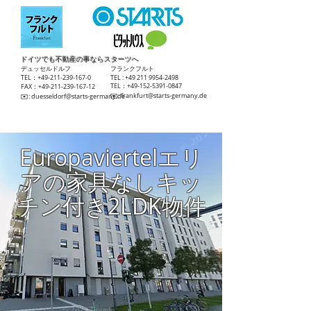
ドイツでも不動産の事ならスターツへ
​デュッセルドルフ
​フランクフルト
TEL：+49-211-239-167-0
TEL :
+49 211 9954-2498
TEL：+49-152-5391-0847
FAX：+49-211-239-167-12
​✉️:
frankfurt@starts-germany.de
​✉️:
duesseldorf@starts-germany.de
Europaviertelエリ
アの家具なしキッ
チン付き2LDK物件