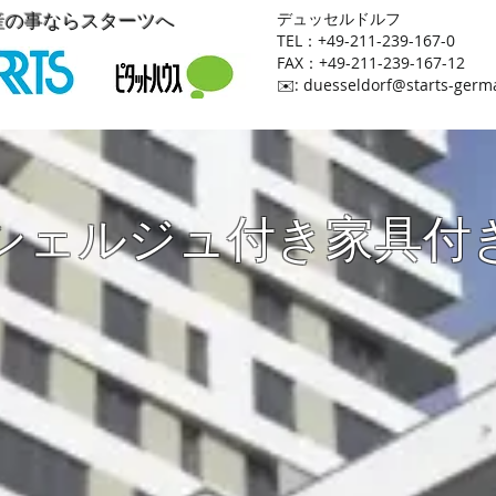
産の事ならスターツへ
​デュッセルドルフ
TEL：+49-211-239-167-0
FAX：+49-211-239-167-12
​✉️:
duesseldorf@starts-germ
シェルジュ付き家具付