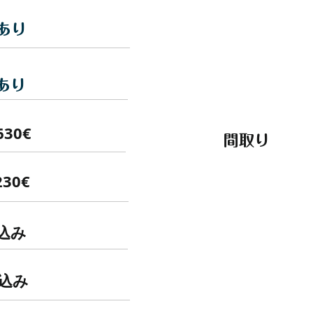
あり
あり
630€
間取り
230€
込み
込み