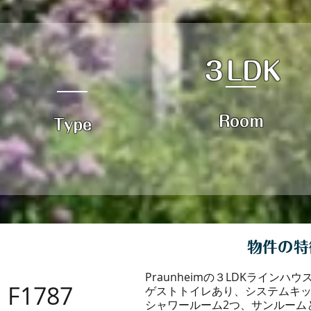
３LDK
Room
Type
物件の特
Praunheimの３LDKラインハ
F1787
ゲストトイレあり、システムキ
シャワールーム2つ、サンルーム