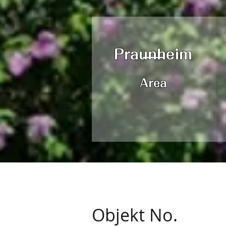
Praunheim
Area
Objekt No.