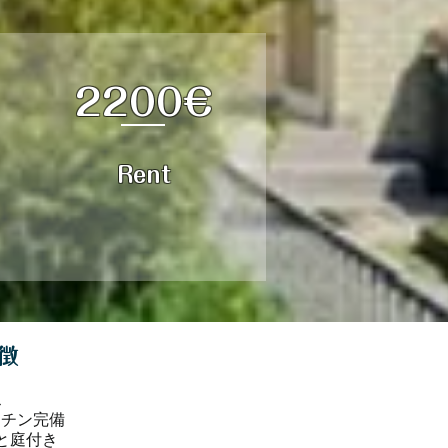
2200€
Rent
徴
ウス
ッチン完備
と庭付き