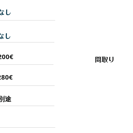
なし
なし
200€
間取り
280€
別途