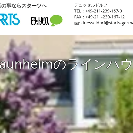
産の事ならスターツへ
​デュッセルドルフ
TEL：+49-211-239-167-0
FAX：+49-211-239-167-12
​✉️:
duesseldorf@starts-germ
raunheimのラインハ