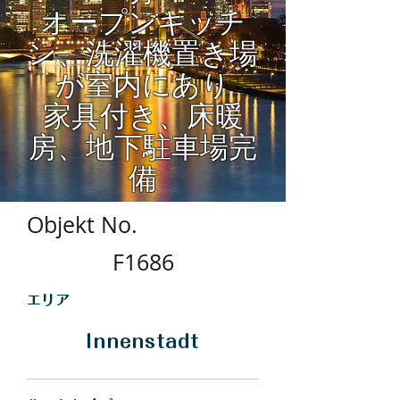
オープンキッチ
ン、洗濯機置き場
が室内にあり
家具付き、床暖
房、地下駐車場完
備
Objekt No.
F1686
​エリア
Innenstadt