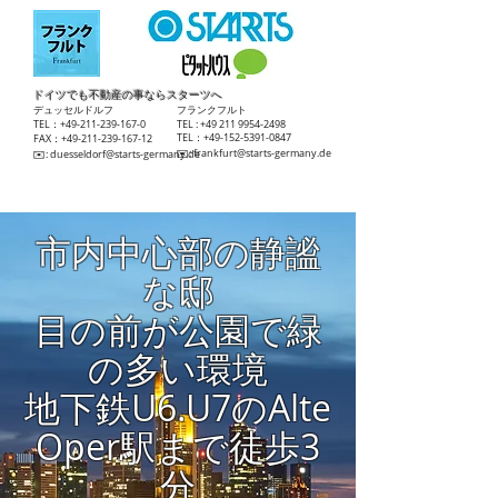
ドイツでも不動産の事ならスターツへ
​デュッセルドルフ
​フランクフルト
TEL：+49-211-239-167-0
TEL :
+49 211 9954-2498
TEL：+49-152-5391-0847
FAX：+49-211-239-167-12
​✉️:
frankfurt@starts-germany.de
​✉️:
duesseldorf@starts-germany.de
市内中心部の静謐
な邸
目の前が公園で緑
の多い環境
地下鉄U6.U7のAlte
Oper駅まで徒歩3
分