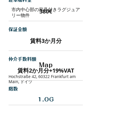
駐車場料金
市内中心部の家具付きラグジュア
380€
リー物件
保証金額
賃料3か月分
仲介手数料額
Map
賃料2か月分+19%VAT
Hochstraße 42, 60322 Frankfurt am
Main, ドイツ
​階数
1.OG