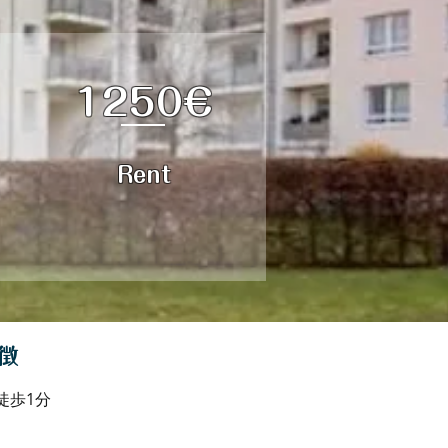
1250€
Rent
徴
で徒歩1分