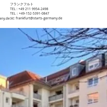
​フランクフルト
TEL : +49 211 9954-2498
TEL：+49-152-5391-0847
​✉️:
frankfurt@starts-germany.de
any.de