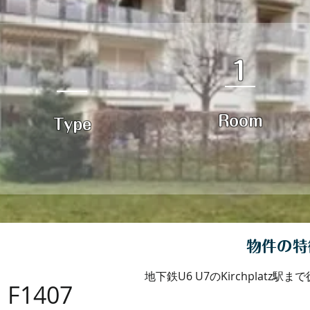
1
Room
Type
物件の特
地下鉄U6 U7のKirchplatz駅ま
F1407