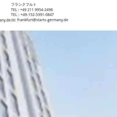
​フランクフルト
TEL : +49 211 9954-2498
TEL：+49-152-5391-0847
​✉️:
frankfurt@starts-germany.de
any.de