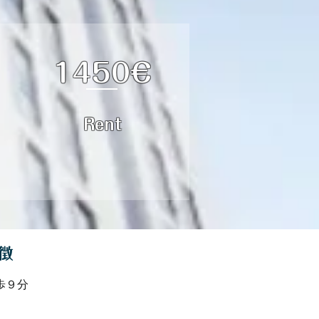
1450€
Rent
徴
で徒歩９分