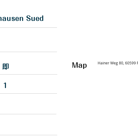
hausen Sued
Hainer Weg 80, 60599
Map
即
1