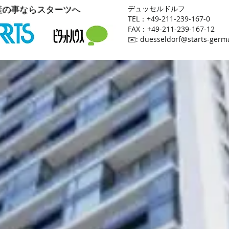
産の事ならスターツへ
​デュッセルドルフ
TEL：+49-211-239-167-0
FAX：+49-211-239-167-12
​✉️:
duesseldorf@starts-germ