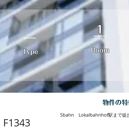
1
Room
Type
物件の特
Sbahn Lokalbahnhof駅ま
F1343