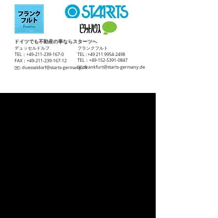
ドイツでも不動産の事ならスターツへ
​デュッセルドルフ
​フランクフルト
TEL：+49-211-239-167-0
TEL :
+49 211 9954-2498
TEL：+49-152-5391-0847
FAX：+49-211-239-167-12
​✉️:
frankfurt@starts-germany.de
​✉️:
duesseldorf@starts-germany.de