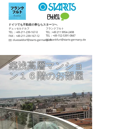
ドイツでも不動産の事ならスターツへ
​デュッセルドルフ
​フランクフルト
TEL：+49-211-239-167-0
TEL :
+49 211 9954-2498
TEL：+49-152-5391-0847
FAX：+49-211-239-167-12
​✉️:
frankfurt@starts-germany.de
​✉️:
duesseldorf@starts-germany.de
築浅高層マンショ
ン１６階のお部屋