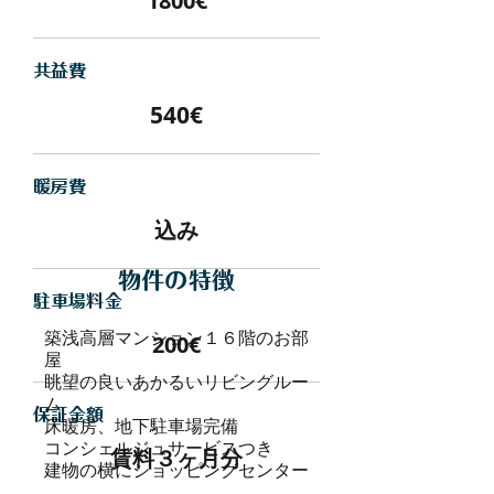
1800€
​共益費
540€
暖房費
込み
物件の特徴
駐車場料金
築浅高層マンション１６階のお部
200€
屋
眺望の良いあかるいリビングルー
ム
保証金額
床暖房、地下駐車場完備
コンシェルジュサービスつき
賃料３ヶ月分
建物の横にショッピングセンター