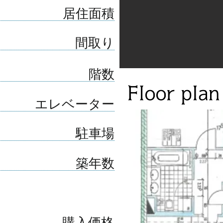
居住面積
間取り
階数
エレベーター
駐車場
築年数
購入価格