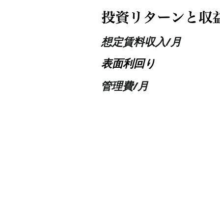
想定​賃料収入/月
​表面利回り
管理費/月