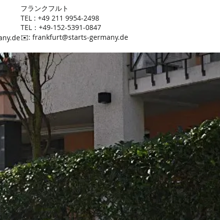
​フランクフルト
TEL : +49 211 9954-2498
TEL：+49-152-5391-0847
​✉️:
frankfurt@starts-germany.de
any.de
分