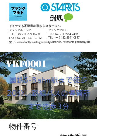
ドイツでも不動産の事ならスターツへ
​デュッセルドルフ
​フランクフルト
TEL：+49-211-239-167-0
TEL :
+49 211 9954-2498
TEL：+49-152-5391-0847
FAX：+49-211-239-167-12
​✉️:
frankfurt@starts-germany.de
​✉️:
duesseldorf@starts-germany.de
VKF0001
国鉄S-Bahn駅まで徒歩
20分、路線バスの停留所
まで徒歩3分
​物件番号