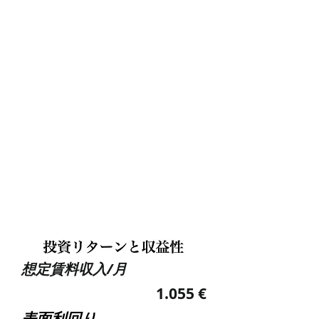
想定​賃料収入/月
1.055 €
​表面利回り