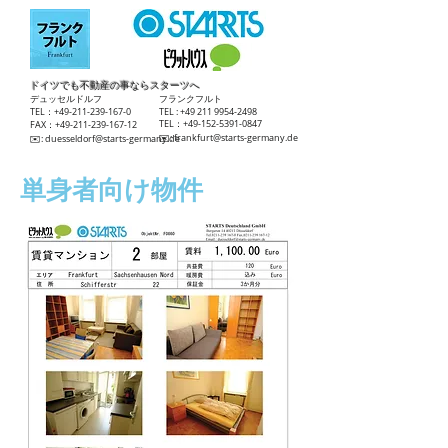
ドイツでも不動産の事ならスターツへ
​デュッセルドルフ
​フランクフルト
TEL：+49-211-239-167-0
TEL :
+49 211 9954-2498
TEL：+49-152-5391-0847
FAX：+49-211-239-167-12
​✉️:
frankfurt@starts-germany.de
​✉️:
duesseldorf@starts-germany.de
単身者向け物件