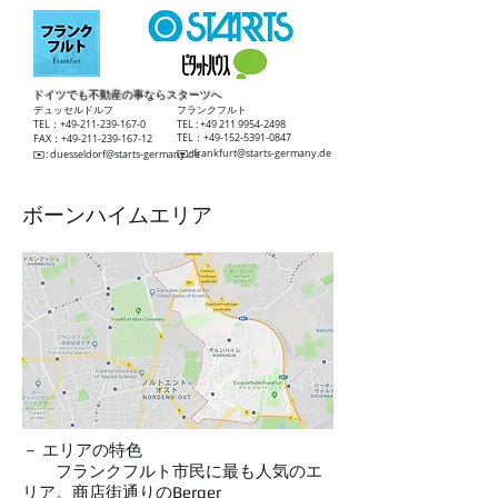
ドイツでも不動産の事ならスターツへ
​デュッセルドルフ
​フランクフルト
TEL：+49-211-239-167-0
TEL :
+49 211 9954-2498
TEL：+49-152-5391-0847
FAX：+49-211-239-167-12
​✉️:
frankfurt@starts-germany.de
​✉️:
duesseldorf@starts-germany.de
ボーンハイムエリア
－ エリアの特色
フランクフルト市民に最も人気のエ
リア。商店街通りのBerger