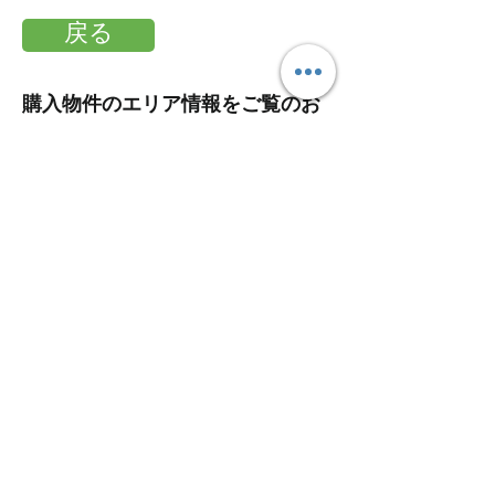
戻る
​購入物件のエリア情報をご覧のお
客様 ＞
戻る
STARTS Deutschland GmbH Frankfurt
Office
Taunusanlage 8
60329 Frankfurt
Copyright © 2016 STARTS Corporation. ALL Rights
Reserved
デュッセルドルフのサイトはこちらから
➡