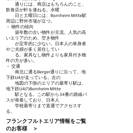
通りには、商店はもちろんのこと、
飲食店が軒を連ねる。水曜
日と土曜日には、Bornheim Mitte駅
周辺に野外市場が立つ。
－ 物件の傾向
築年数の古い物件が主流。人気の高
いエリアのため、空き物件
が定常的に少ない。日本人の単身者
やご夫婦が多く居住してい
る。家具なし物件よりも家具付き物
件の方が多い。
​－ 交通
南北に通るBerger通りに沿って、地
下鉄U4が走っている。左の
地図の下側のエリアの最寄り駅は、
地下鉄U4のBornheim Mitte
駅となる。この駅から34番の路線バ
スが発着しており、日本人
学校最寄りまで直通でアクセスす
る。
​フランクフルトエリア情報をご覧
のお客様 ＞