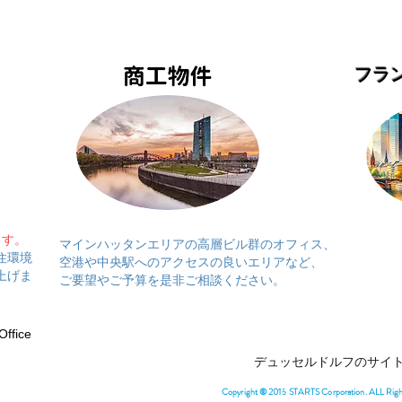
フラ
ます。
マインハッタンエリアの高層ビル群のオフィス、
住環境
空港や中央駅へのアクセスの良いエリアなど、
上げま
​ご要望やご予算を是非ご相談ください。
ffice
デュッセルドルフのサイ
Copyright © 2016 STARTS Corporation. ALL Rig